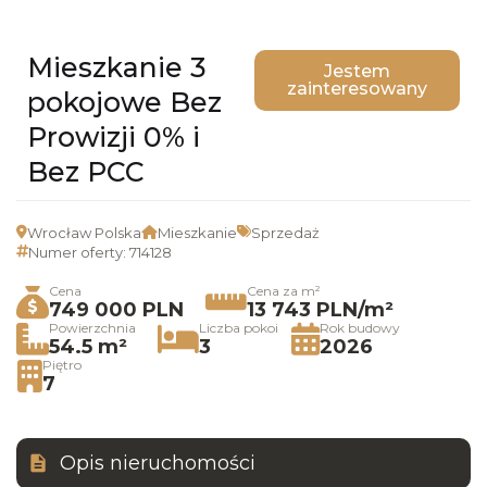
Mieszkanie 3
Jestem
zainteresowany
pokojowe Bez
Prowizji 0% i
Bez PCC
Wrocław Polska
Mieszkanie
Sprzedaż
Numer oferty: 714128
Cena
Cena za m²
749 000 PLN
13 743 PLN/m²
Powierzchnia
Liczba pokoi
Rok budowy
54.5 m²
3
2026
Piętro
7
Opis nieruchomości