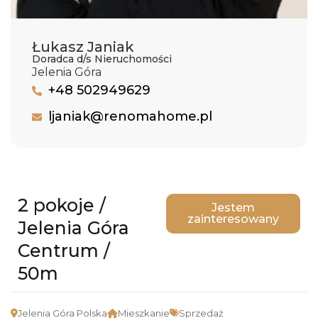
Łukasz Janiak
Doradca d/s Nieruchomości
Jelenia Góra
+48 502949629
ljaniak@renomahome.pl
2 pokoje /
Jestem
zainteresowany
Jelenia Góra
Centrum /
50m
Jelenia Góra Polska
Mieszkanie
Sprzedaż