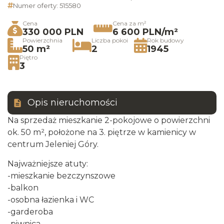
Numer oferty: 515580
Cena
Cena za m²
330 000 PLN
6 600 PLN/m²
Powierzchnia
Liczba pokoi
Rok budowy
50 m²
2
1945
Piętro
3
Opis nieruchomości
Na sprzedaż mieszkanie 2-pokojowe o powierzchni
ok. 50 m², położone na 3. piętrze w kamienicy w
centrum Jeleniej Góry.
Najważniejsze atuty:
-mieszkanie bezczynszowe
-balkon
-osobna łazienka i WC
-garderoba
-piwnica