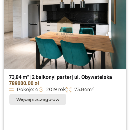
73,84 m² |2 balkony| parter| ul. Obywatelska
789000.00 zł
2
Pokoje: 4
2019 rok
73.84m
Więcej szczegółów