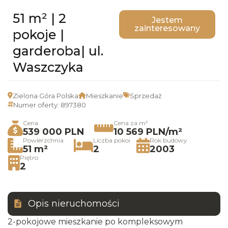
51 m² | 2
Jestem
zainteresowany
pokoje |
garderoba| ul.
Waszczyka
Zielona Góra Polska
Mieszkanie
Sprzedaż
Numer oferty: 897380
Cena
Cena za m²
539 000 PLN
10 569 PLN/m²
Powierzchnia
Liczba pokoi
Rok budowy
51 m²
2
2003
Piętro
2
Opis nieruchomości
2-pokojowe mieszkanie po kompleksowym