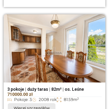
3 pokoje | duży taras | 82m² | os. Leśne
710000.00 zł
2
Pokoje: 3
2008 rok
81.59m
Więcej szczegółów