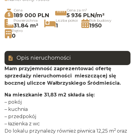
Cena
Cena za m²
189 000 PLN
5 936 PLN/m²
Powierzchnia
Liczba pokoi
Rok budowy
31.84 m²
1
1950
Piętro
0
Opis nieruchomości
Mam przyjemność zaprezentować ofertę
sprzedaży nieruchomości mieszczącej się
bocznej uliczce Wałbrzyskiego Śródmieścia.
Na mieszkanie 31,83 m2 składa się:
– pokój
– kuchnia
– przedpokój
– łazienka z wc
2
Do lokalu przynależy również piwnica 12,25 m
oraz