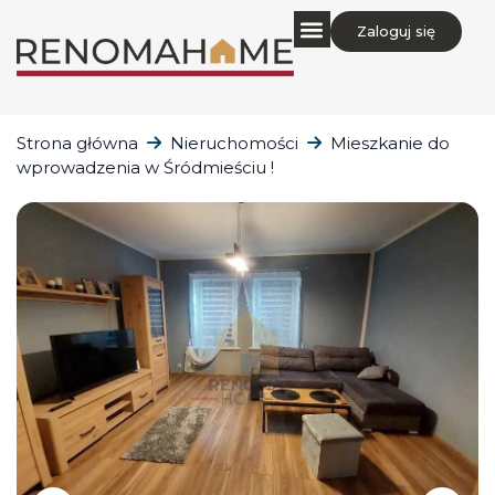
Zaloguj się
Strona główna
Nieruchomości
Mieszkanie do
wprowadzenia w Śródmieściu !