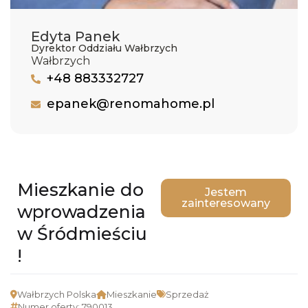
Edyta Panek
Dyrektor Oddziału Wałbrzych
Wałbrzych
+48 883332727
epanek@renomahome.pl
Mieszkanie do
Jestem
zainteresowany
wprowadzenia
w Śródmieściu
!
Wałbrzych Polska
Mieszkanie
Sprzedaż
Numer oferty: 790013