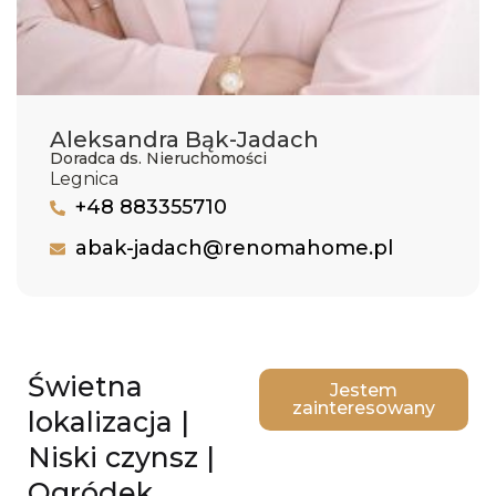
Aleksandra Bąk-Jadach
Doradca ds. Nieruchomości
Legnica
+48 883355710
abak-jadach@renomahome.pl
Świetna
Jestem
zainteresowany
lokalizacja |
Niski czynsz |
Ogródek