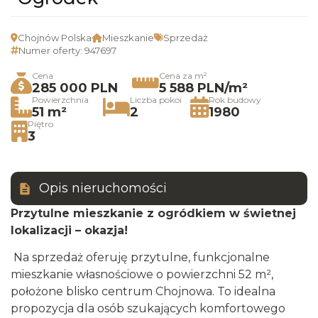
Chojnów Polska
Mieszkanie
Sprzedaż
Numer oferty: 947697
Cena
Cena za m²
285 000 PLN
5 588 PLN/m²
Powierzchnia
Liczba pokoi
Rok budowy
51 m²
2
1980
Piętro
3
Opis nieruchomości
Przytulne mieszkanie z ogródkiem w świetnej
lokalizacji – okazja!
Na sprzedaż oferuję przytulne, funkcjonalne
mieszkanie własnościowe o powierzchni 52 m²,
położone blisko centrum Chojnowa. To idealna
propozycja dla osób szukających komfortowego