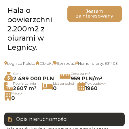
Hala o
Jestem
zainteresowany
powierzchni
2.200m2 z
biurami w
Legnicy.
Legnica Polska
Obiekt
Sprzedaż
Numer oferty: 931403
Cena
Cena za m²
2 499 000 PLN
959 PLN/m²
Powierzchnia
Liczba pokoi
Rok budowy
2607 m²
0
1960
Piętro
0
Opis nieruchomości