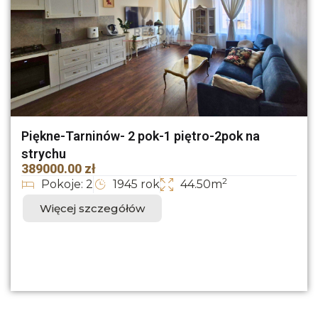
Piękne-Tarninów- 2 pok-1 piętro-2pok na
strychu
389000.00 zł
2
Pokoje: 2
1945 rok
44.50m
Więcej szczegółów