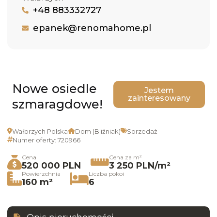
+48 883332727
epanek@renomahome.pl
Nowe osiedle
Jestem
zainteresowany
szmaragdowe!
Wałbrzych Polska
Dom (Bliźniak)
Sprzedaż
Numer oferty: 720966
Cena
Cena za m²
520 000 PLN
3 250 PLN/m²
Powierzchnia
Liczba pokoi
160 m²
6