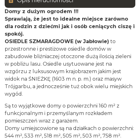
Opis nieruchomości
Domy z dużym ogrodem !!!
Sprawiają, że jest to idealne miejsce zarówno
dla rodzin z dziećmi jak i osób ceniących ciszę i
spokój.
OSIEDLE SZMARAGDOWE (w Jabłowie)
to
przestronne i prestiżowe osiedle domów w
zabudowie bliźniaczej otoczone dużą ilością zieleni
w pobliżu lasu. Osiedle usytuowane jest na
wzgórzu z luksusowym krajobrazem jakim jest
widok na ŚNIEŻKĘ (1603 m n. p. m.) oraz masyw
Trójgarbu, a jednocześnie tuż obok wielu miejskich
wygód.
Są to wyjątkowe domy o powierzchni 160 m² z
funkcjonalnym i przemyślanym rozkładem
pomieszczeń wraz z garażem.
Domy umiejscowione są na działkach o powierzchni:
544 m², 533 m², 518 m², 505 m², 503 m², 758 m².