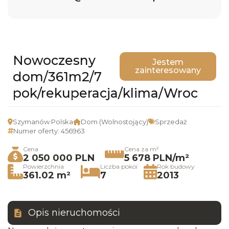
Nowoczesny
Jestem
zainteresowany
dom/361m2/7
pok/rekuperacja/klima/Wroc
Szymanów Polska
Dom (Wolnostojący)
Sprzedaż
Numer oferty: 456963
Cena
Cena za m²
2 050 000 PLN
5 678 PLN/m²
Powierzchnia
Liczba pokoi
Rok budowy
361.02 m²
7
2013
Opis nieruchomości