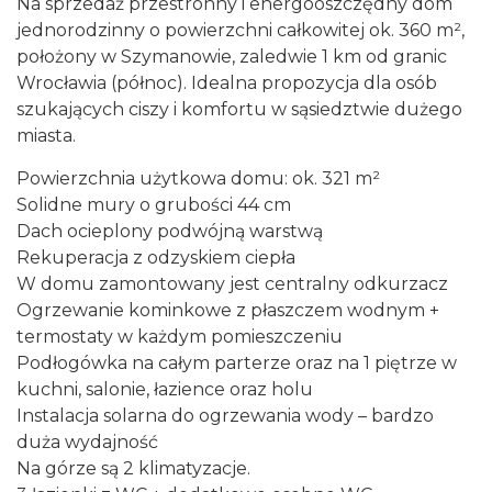
Na sprzedaż przestronny i energooszczędny dom
jednorodzinny o powierzchni całkowitej ok. 360 m²,
położony w Szymanowie, zaledwie 1 km od granic
Wrocławia (północ). Idealna propozycja dla osób
szukających ciszy i komfortu w sąsiedztwie dużego
miasta.
Powierzchnia użytkowa domu: ok. 321 m²
Solidne mury o grubości 44 cm
Dach ocieplony podwójną warstwą
Rekuperacja z odzyskiem ciepła
W domu zamontowany jest centralny odkurzacz
Ogrzewanie kominkowe z płaszczem wodnym +
termostaty w każdym pomieszczeniu
Podłogówka na całym parterze oraz na 1 piętrze w
kuchni, salonie, łazience oraz holu
Instalacja solarna do ogrzewania wody – bardzo
duża wydajność
Na górze są 2 klimatyzacje.