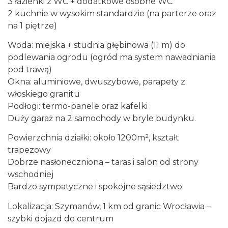
3 łazienki z WC + dodatkowe osobne WC
2 kuchnie w wysokim standardzie (na parterze oraz
na 1 piętrze)
Woda: miejska + studnia głębinowa (11 m) do
podlewania ogrodu (ogród ma system nawadniania
pod trawą)
Okna: aluminiowe, dwuszybowe, parapety z
włoskiego granitu
Podłogi: termo-panele oraz kafelki
Duży garaż na 2 samochody w bryle budynku.
Powierzchnia działki: około 1200m², kształt
trapezowy
Dobrze nasłoneczniona – taras i salon od strony
wschodniej
Bardzo sympatyczne i spokojne sąsiedztwo.
Lokalizacja: Szymanów, 1 km od granic Wrocławia –
szybki dojazd do centrum