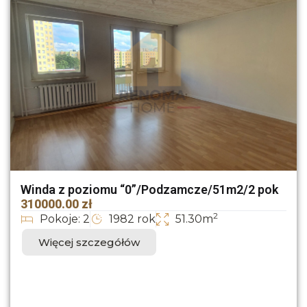
Winda z poziomu “0”/Podzamcze/51m2/2 pok
310000.00 zł
2
Pokoje: 2
1982 rok
51.30m
Więcej szczegółów