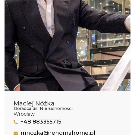
Maciej Nóżka
Doradca ds. Nieruchomości
Wrocław
+48 883355715
mnozka@renomahome.pl